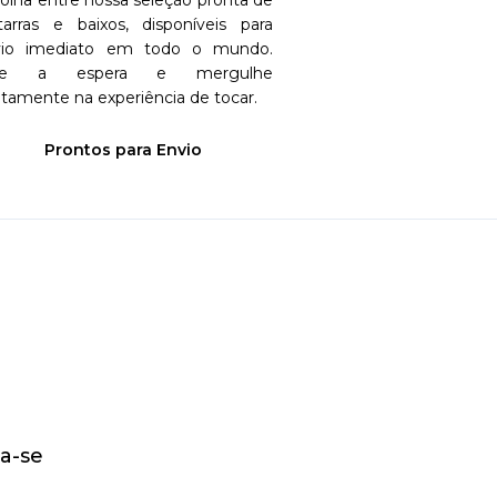
olha entre nossa seleção pronta de
tarras e baixos, disponíveis para
vio imediato em todo o mundo.
le a espera e mergulhe
etamente na experiência de tocar.
Prontos para Envio
a-se