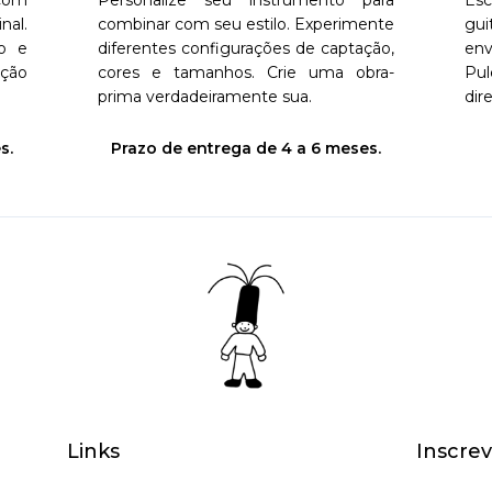
com
Personalize seu instrumento para
Esc
nal.
combinar com seu estilo. Experimente
gui
go e
diferentes configurações de captação,
en
ação
cores e tamanhos. Crie uma obra-
Pu
prima verdadeiramente sua.
dir
s.
Prazo de entrega de 4 a 6 meses.
Links
Inscrev