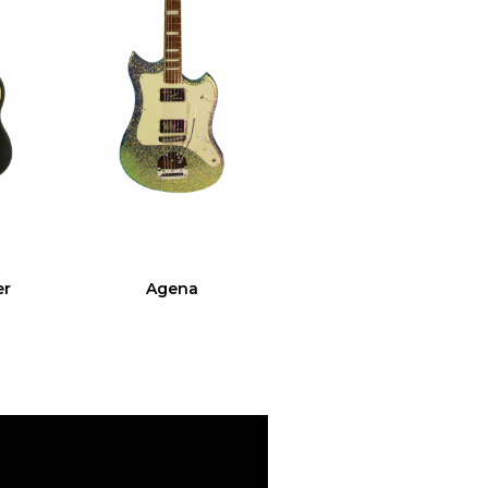
er
Agena