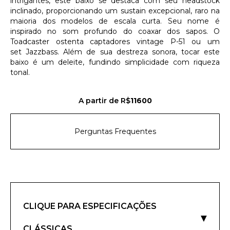
intrigantes, este baixo se destaca com seu headstock
inclinado, proporcionando um sustain excepcional, raro na
maioria dos modelos de escala curta. Seu nome é
inspirado no som profundo do coaxar dos sapos. O
Toadcaster ostenta captadores vintage P-51 ou um
set Jazzbass. Além de sua destreza sonora, tocar este
baixo é um deleite, fundindo simplicidade com riqueza
tonal.
A partir de R$
11600
Perguntas Frequentes
CLIQUE PARA ESPECIFICAÇÕES
▼
CLÁSSICAS